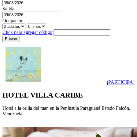
Salida
Ocupación
Click para agregar código
Buscar
Sueña, disfruta y recuerda momentos
inolvidables con nosotros.
#ViveLaExperienciaVillaCaribe este
#14defebrero. Participa por 2 días y 1 noche
con desayuno y una cena romántica.
¡PARTICIPA!
HOTEL VILLA CARIBE
Hotel a la orilla del mar, en la Península Paraguaná Estado Falcón,
Venezuela