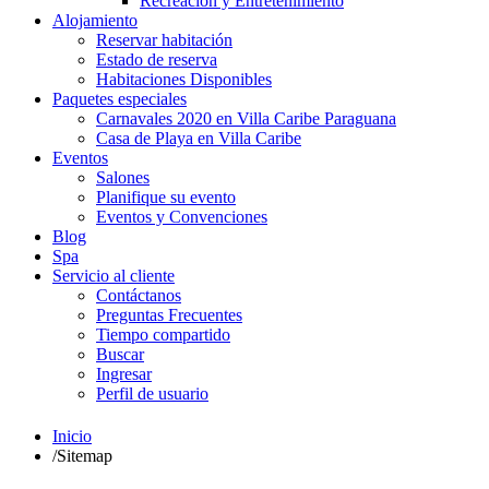
Recreación y Entretenimiento
Alojamiento
Reservar habitación
Estado de reserva
Habitaciones Disponibles
Paquetes especiales
Carnavales 2020 en Villa Caribe Paraguana
Casa de Playa en Villa Caribe
Eventos
Salones
Planifique su evento
Eventos y Convenciones
Blog
Spa
Servicio al cliente
Contáctanos
Preguntas Frecuentes
Tiempo compartido
Buscar
Ingresar
Perfil de usuario
Inicio
/
Sitemap