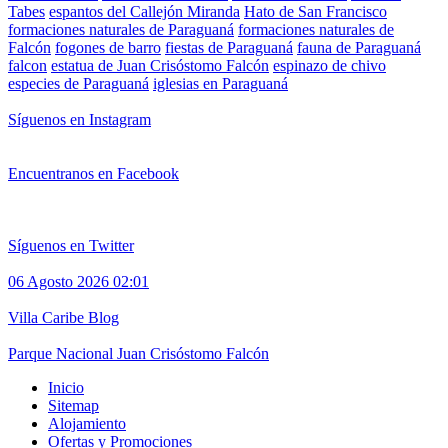
Tabes
espantos del Callejón Miranda
Hato de San Francisco
formaciones naturales de Paraguaná
formaciones naturales de
Falcón
fogones de barro
fiestas de Paraguaná
fauna de Paraguaná
falcon
estatua de Juan Crisóstomo Falcón
espinazo de chivo
especies de Paraguaná
iglesias en Paraguaná
Síguenos en Instagram
Encuentranos en Facebook
Síguenos en Twitter
06 Agosto 2026 02:01
Villa Caribe Blog
Parque Nacional Juan Crisóstomo Falcón
Inicio
Sitemap
Alojamiento
Ofertas y Promociones