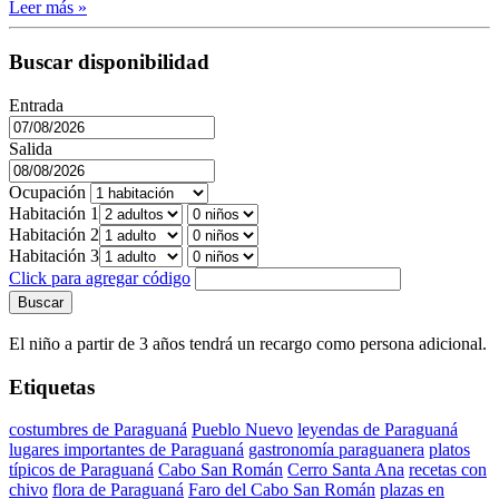
Leer más »
Buscar disponibilidad
Entrada
Salida
Ocupación
Habitación 1
Habitación 2
Habitación 3
Click para agregar código
Buscar
El niño a partir de 3 años tendrá un recargo como persona adicional.
Etiquetas
costumbres de Paraguaná
Pueblo Nuevo
leyendas de Paraguaná
lugares importantes de Paraguaná
gastronomía paraguanera
platos
típicos de Paraguaná
Cabo San Román
Cerro Santa Ana
recetas con
chivo
flora de Paraguaná
Faro del Cabo San Román
plazas en