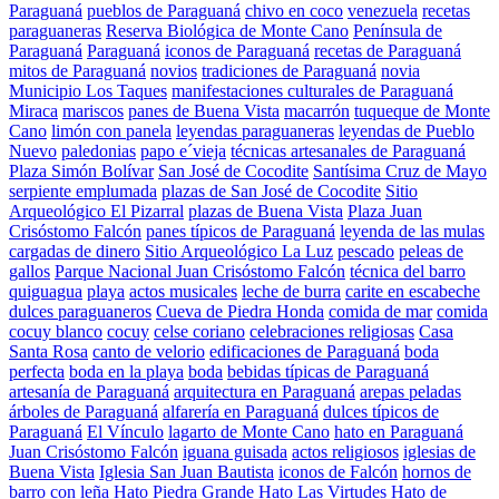
Paraguaná
pueblos de Paraguaná
chivo en coco
venezuela
recetas
paraguaneras
Reserva Biológica de Monte Cano
Península de
Paraguaná
Paraguaná
iconos de Paraguaná
recetas de Paraguaná
mitos de Paraguaná
novios
tradiciones de Paraguaná
novia
Municipio Los Taques
manifestaciones culturales de Paraguaná
Miraca
mariscos
panes de Buena Vista
macarrón
tuqueque de Monte
Cano
limón con panela
leyendas paraguaneras
leyendas de Pueblo
Nuevo
paledonias
papo e´vieja
técnicas artesanales de Paraguaná
Plaza Simón Bolívar
San José de Cocodite
Santísima Cruz de Mayo
serpiente emplumada
plazas de San José de Cocodite
Sitio
Arqueológico El Pizarral
plazas de Buena Vista
Plaza Juan
Crisóstomo Falcón
panes típicos de Paraguaná
leyenda de las mulas
cargadas de dinero
Sitio Arqueológico La Luz
pescado
peleas de
gallos
Parque Nacional Juan Crisóstomo Falcón
técnica del barro
quiguagua
playa
actos musicales
leche de burra
carite en escabeche
dulces paraguaneros
Cueva de Piedra Honda
comida de mar
comida
cocuy blanco
cocuy
celse coriano
celebraciones religiosas
Casa
Santa Rosa
canto de velorio
edificaciones de Paraguaná
boda
perfecta
boda en la playa
boda
bebidas típicas de Paraguaná
artesanía de Paraguaná
arquitectura en Paraguaná
arepas peladas
árboles de Paraguaná
alfarería en Paraguaná
dulces típicos de
Paraguaná
El Vínculo
lagarto de Monte Cano
hato en Paraguaná
Juan Crisóstomo Falcón
iguana guisada
actos religiosos
iglesias de
Buena Vista
Iglesia San Juan Bautista
iconos de Falcón
hornos de
barro con leña
Hato Piedra Grande
Hato Las Virtudes
Hato de