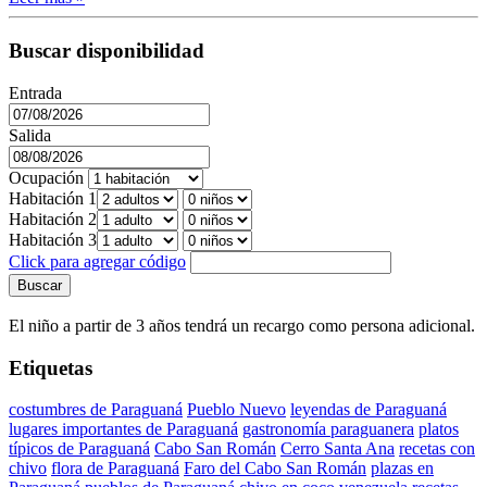
Buscar disponibilidad
Entrada
Salida
Ocupación
Habitación 1
Habitación 2
Habitación 3
Click para agregar código
Buscar
El niño a partir de 3 años tendrá un recargo como persona adicional.
Etiquetas
costumbres de Paraguaná
Pueblo Nuevo
leyendas de Paraguaná
lugares importantes de Paraguaná
gastronomía paraguanera
platos
típicos de Paraguaná
Cabo San Román
Cerro Santa Ana
recetas con
chivo
flora de Paraguaná
Faro del Cabo San Román
plazas en