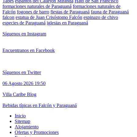
Tabes
espantos del Callejón Miranda
Hato de San Francisco
formaciones naturales de Paraguaná
formaciones naturales de
Falcón
fogones de barro
fiestas de Paraguaná
fauna de Paraguaná
falcon
estatua de Juan Crisóstomo Falcón
espinazo de chivo
especies de Paraguaná
iglesias en Paraguaná
Síguenos en Instagram
Encuentranos en Facebook
Síguenos en Twitter
06 Agosto 2026 19:50
Villa Caribe Blog
Bebidas típicas en Falcón y Paraguaná
Inicio
Sitemap
Alojamiento
Ofertas y Promociones