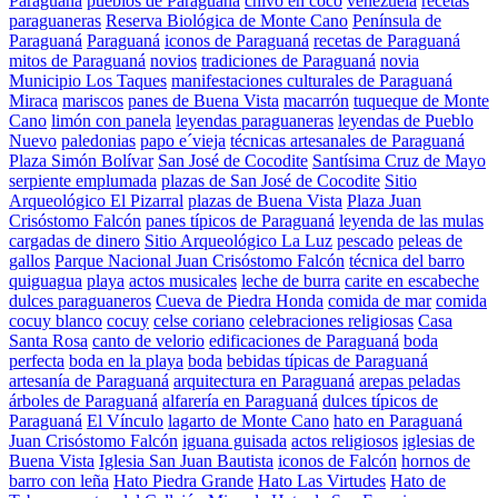
Paraguaná
pueblos de Paraguaná
chivo en coco
venezuela
recetas
paraguaneras
Reserva Biológica de Monte Cano
Península de
Paraguaná
Paraguaná
iconos de Paraguaná
recetas de Paraguaná
mitos de Paraguaná
novios
tradiciones de Paraguaná
novia
Municipio Los Taques
manifestaciones culturales de Paraguaná
Miraca
mariscos
panes de Buena Vista
macarrón
tuqueque de Monte
Cano
limón con panela
leyendas paraguaneras
leyendas de Pueblo
Nuevo
paledonias
papo e´vieja
técnicas artesanales de Paraguaná
Plaza Simón Bolívar
San José de Cocodite
Santísima Cruz de Mayo
serpiente emplumada
plazas de San José de Cocodite
Sitio
Arqueológico El Pizarral
plazas de Buena Vista
Plaza Juan
Crisóstomo Falcón
panes típicos de Paraguaná
leyenda de las mulas
cargadas de dinero
Sitio Arqueológico La Luz
pescado
peleas de
gallos
Parque Nacional Juan Crisóstomo Falcón
técnica del barro
quiguagua
playa
actos musicales
leche de burra
carite en escabeche
dulces paraguaneros
Cueva de Piedra Honda
comida de mar
comida
cocuy blanco
cocuy
celse coriano
celebraciones religiosas
Casa
Santa Rosa
canto de velorio
edificaciones de Paraguaná
boda
perfecta
boda en la playa
boda
bebidas típicas de Paraguaná
artesanía de Paraguaná
arquitectura en Paraguaná
arepas peladas
árboles de Paraguaná
alfarería en Paraguaná
dulces típicos de
Paraguaná
El Vínculo
lagarto de Monte Cano
hato en Paraguaná
Juan Crisóstomo Falcón
iguana guisada
actos religiosos
iglesias de
Buena Vista
Iglesia San Juan Bautista
iconos de Falcón
hornos de
barro con leña
Hato Piedra Grande
Hato Las Virtudes
Hato de